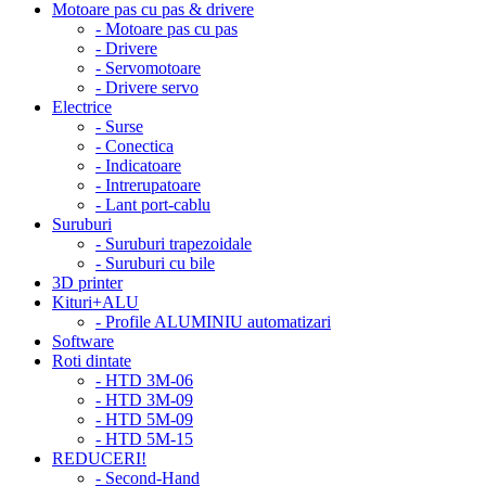
Motoare pas cu pas & drivere
- Motoare pas cu pas
- Drivere
- Servomotoare
- Drivere servo
Electrice
- Surse
- Conectica
- Indicatoare
- Intrerupatoare
- Lant port-cablu
Suruburi
- Suruburi trapezoidale
- Suruburi cu bile
3D printer
Kituri+ALU
- Profile ALUMINIU automatizari
Software
Roti dintate
- HTD 3M-06
- HTD 3M-09
- HTD 5M-09
- HTD 5M-15
REDUCERI!
- Second-Hand