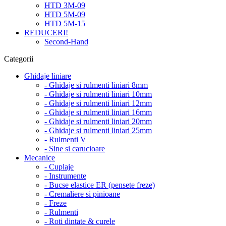
HTD 3M-09
HTD 5M-09
HTD 5M-15
REDUCERI!
Second-Hand
Categorii
Ghidaje liniare
- Ghidaje si rulmenti liniari 8mm
- Ghidaje si rulmenti liniari 10mm
- Ghidaje si rulmenti liniari 12mm
- Ghidaje si rulmenti liniari 16mm
- Ghidaje si rulmenti liniari 20mm
- Ghidaje si rulmenti liniari 25mm
- Rulmenti V
- Sine si carucioare
Mecanice
- Cuplaje
- Instrumente
- Bucse elastice ER (pensete freze)
- Cremaliere si pinioane
- Freze
- Rulmenti
- Roti dintate & curele