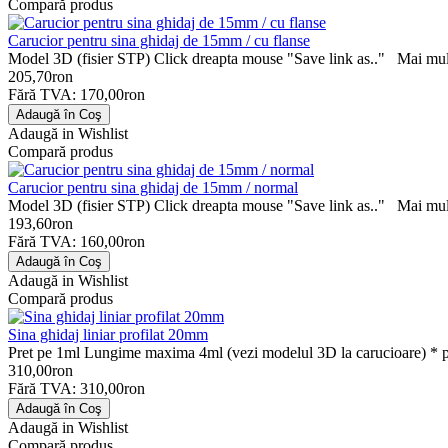
Compară produs
Carucior pentru sina ghidaj de 15mm / cu flanse
Model 3D (fisier STP) Click dreapta mouse "Save link as.." Mai mult
205,70ron
Fără TVA: 170,00ron
Adaugă in Wishlist
Compară produs
Carucior pentru sina ghidaj de 15mm / normal
Model 3D (fisier STP) Click dreapta mouse "Save link as.." Mai mult
193,60ron
Fără TVA: 160,00ron
Adaugă in Wishlist
Compară produs
Sina ghidaj liniar profilat 20mm
Pret pe 1ml Lungime maxima 4ml (vezi modelul 3D la carucioare) * p
310,00ron
Fără TVA: 310,00ron
Adaugă in Wishlist
Compară produs