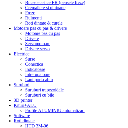
Bucse elastice ER (pensete freze)
Cremaliere si pinioane
Freze
Rulmenti
Roti dintate & curele
Motoare pas cu pas & drivere
Motoare pas cu pas
Drivere
Servomotoare
Drivere servo
Electrice
Surse
Conectica
Indicatoare
Intrerupatoare
Lant port-cablu
Suruburi
Suruburi trapezoidale
Suruburi cu bile
3D printer
Kituri+ALU
Profile ALUMINIU automatizari
Software
Roti dintate
HTD 3M-06