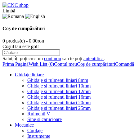
Limbă
Coş de cumpărături
0 produs(e) - 0,00ron
Coşul tău este gol!
Salut, îți poți crea un
cont nou
sau te poți
autentifica
.
Prima Pagină
Wish List (0)
Contul meu
Coş de cumpărături
Comandă
Ghidaje liniare
Ghidaje si rulmenti liniari 8mm
Ghidaje si rulmenti liniari 10mm
Ghidaje si rulmenti liniari 12mm
Ghidaje si rulmenti liniari 16mm
Ghidaje si rulmenti liniari 20mm
Ghidaje si rulmenti liniari 25mm
Rulmenti V
Sine si carucioare
Mecanice
Cuplaje
Instrumente