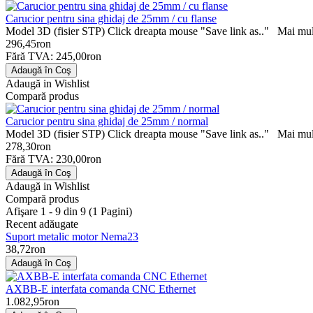
Carucior pentru sina ghidaj de 25mm / cu flanse
Model 3D (fisier STP) Click dreapta mouse "Save link as.." Mai mult
296,45ron
Fără TVA: 245,00ron
Adaugă in Wishlist
Compară produs
Carucior pentru sina ghidaj de 25mm / normal
Model 3D (fisier STP) Click dreapta mouse "Save link as.." Mai mult
278,30ron
Fără TVA: 230,00ron
Adaugă in Wishlist
Compară produs
Afişare 1 - 9 din 9 (1 Pagini)
Recent adăugate
Suport metalic motor Nema23
38,72ron
AXBB-E interfata comanda CNC Ethernet
1.082,95ron