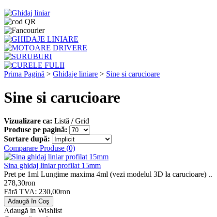
Prima Pagină
>
Ghidaje liniare
>
Sine si carucioare
Sine si carucioare
Vizualizare ca:
Listă
/
Grid
Produse pe pagină:
Sortare după:
Comparare Produse (0)
Sina ghidaj liniar profilat 15mm
Pret pe 1ml Lungime maxima 4ml (vezi modelul 3D la carucioare) ..
278,30ron
Fără TVA: 230,00ron
Adaugă in Wishlist