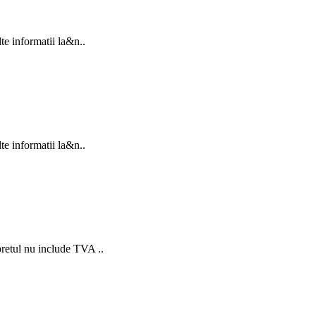
e informatii la&n..
e informatii la&n..
retul nu include TVA ..