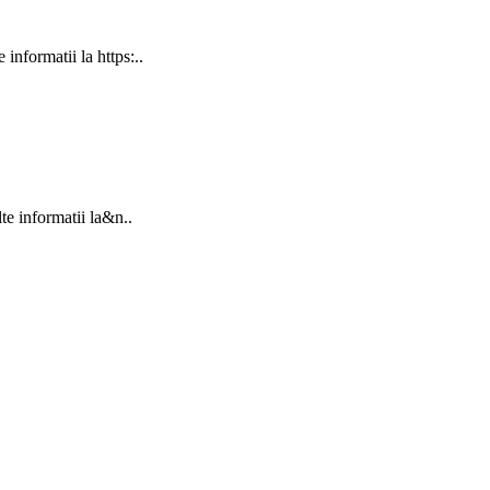
nformatii la https:..
e informatii la&n..