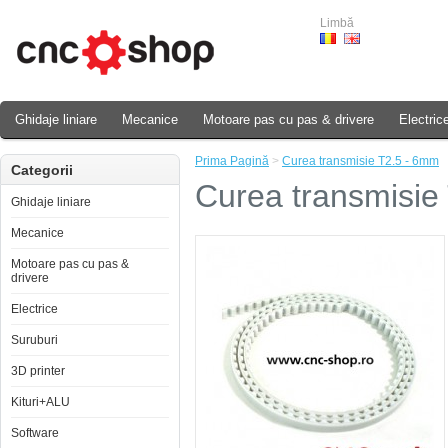
Limbă
Ghidaje liniare
Mecanice
Motoare pas cu pas & drivere
Electric
Prima Pagină
>
Curea transmisie T2.5 - 6mm
Categorii
Curea transmisie
Ghidaje liniare
Mecanice
Motoare pas cu pas &
drivere
Electrice
Suruburi
3D printer
Kituri+ALU
Software